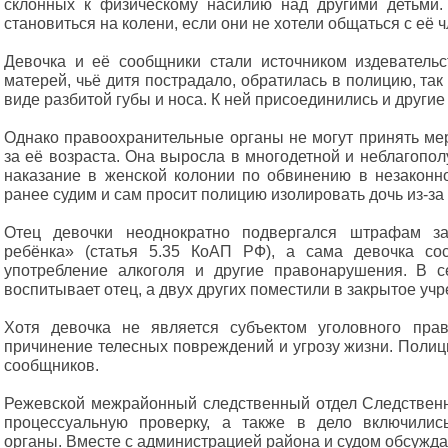
склонных к физическому насилию над другими детьми.
становиться на колени, если они не хотели общаться с её 
Девочка и её сообщники стали источником издеватель
матерей, чьё дитя пострадало, обратилась в полицию, так
виде разбитой губы и носа. К ней присоединились и другие
Однако правоохранительные органы не могут принять ме
за её возраста. Она выросла в многодетной и неблагопол
наказание в женской колонии по обвинению в незаконно
ранее судим и сам просит полицию изолировать дочь из-за
Отец девочки неоднократно подвергался штрафам з
ребёнка» (статья 5.35 КоАП РФ), а сама девочка со
употребление алкоголя и другие правонарушения. В с
воспитывает отец, а двух других поместили в закрытое учр
Хотя девочка не является субъектом уголовного пра
причинение телесных повреждений и угрозу жизни. Полиц
сообщников.
Режевской межрайонный следственный отдел Следственн
процессуальную проверку, а также в дело включилис
органы. Вместе с администрацией района и судом обсужд