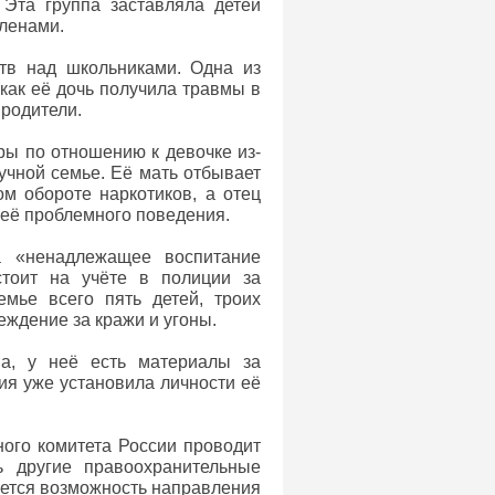
 Эта группа заставляла детей
членами.
ств над школьниками. Одна из
 как её дочь получила травмы в
 родители.
ры по отношению к девочке из-
учной семье. Её мать отбывает
м обороте наркотиков, а отец
 её проблемного поведения.
а «ненадлежащее воспитание
стоит на учёте в полиции за
емье всего пять детей, троих
еждение за кражи и угоны.
ва, у неё есть материалы за
ия уже установила личности её
ого комитета России проводит
ь другие правоохранительные
ается возможность направления