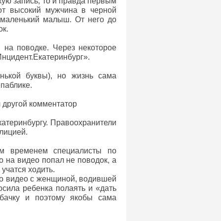
кую запись, то и правда первым
вот высокий мужчина в черной
м маленький малыш. От него до
ок.
 на поводке. Через некоторое
Инцидент.Екатеринбург».
енькой буквы), но жизнь сама
 паблике.
ал другой комментатор
катеринбургу. Правоохранители
лицией.
ем временем специалисты по
 на видео попал не поводок, а
учатся ходить.
ло видео с женщиной, водившей
осила ребенка полаять и «дать
обачку и поэтому якобы сама