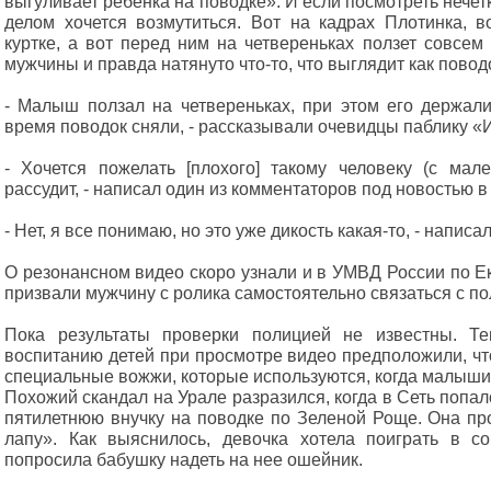
выгуливает ребенка на поводке». И если посмотреть нечет
делом хочется возмутиться. Вот на кадрах Плотинка, 
куртке, а вот перед ним на четвереньках ползет совсе
мужчины и правда натянуто что-то, что выглядит как повод
- Малыш ползал на четвереньках, при этом его держали
время поводок сняли, - рассказывали очевидцы паблику «
- Хочется пожелать [плохого] такому человеку (с мал
рассудит, - написал один из комментаторов под новостью в
- Нет, я все понимаю, но это уже дикость какая-то, - напис
О резонансном видео скоро узнали и в УМВД России по Е
призвали мужчину с ролика самостоятельно связаться с по
Пока результаты проверки полицией не известны. Т
воспитанию детей при просмотре видео предположили, что
специальные вожжи, которые используются, когда малыши 
Похожий скандал на Урале разразился, когда в Сеть попа
пятилетнюю внучку на поводке по Зеленой Роще. Она пр
лапу». Как выяснилось, девочка хотела поиграть в с
попросила бабушку надеть на нее ошейник.