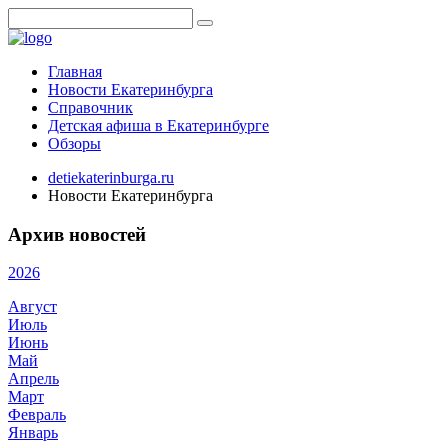
Главная
Новости Екатеринбурга
Справочник
Детская афиша в Екатеринбурге
Обзоры
detiekaterinburga.ru
Новости Екатеринбурга
Архив новостей
2026
Август
Июль
Июнь
Май
Апрель
Март
Февраль
Январь