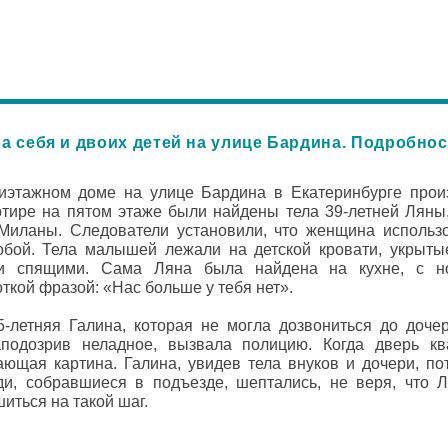
ла себя и двоих детей на улице Бардина. Подробн
тиэтажном доме на улице Бардина в Екатеринбурге прои
ртире на пятом этаже были найдены тела 39-летней Ляны
Миланы. Следователи установили, что женщина использ
собой. Тела малышей лежали на детской кровати, укрыты
ли спящими. Сама Ляна была найдена на кухне, с н
ткой фразой: «Нас больше у тебя нет».
5-летняя Галина, которая не могла дозвониться до доче
заподозрив неладное, вызвала полицию. Когда дверь к
ающая картина. Галина, увидев тела внуков и дочери, п
ди, собравшиеся в подъезде, шептались, не веря, что Л
иться на такой шаг.