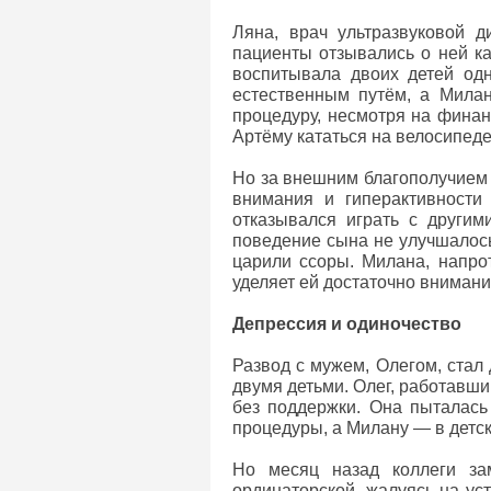
Ляна, врач ультразвуковой д
пациенты отзывались о ней ка
воспитывала двоих детей одн
естественным путём, а Мила
процедуру, несмотря на финан
Артёму кататься на велосипеде
Но за внешним благополучием 
внимания и гиперактивности
отказывался играть с другим
поведение сына не улучшалось
царили ссоры. Милана, напрот
уделяет ей достаточно внимани
Депрессия и одиночество
Развод с мужем, Олегом, стал 
двумя детьми. Олег, работавши
без поддержки. Она пыталась
процедуры, а Милану — в детск
Но месяц назад коллеги зам
ординаторской, жалуясь на уст