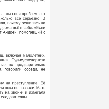
крывала свои проблемы от
сколько всё серьёзно. В
ила, почему решилась на
 держа всё в себе. «Если
т Андрей, помогавший с
иц, включая малолетних.
ашли. Судмедэкспертиза
ью, но предварительно
а говорили соседи, не
яну на преступление. Её
и пока не назвали. Мать
ть на звонки и избегала
а следователям.