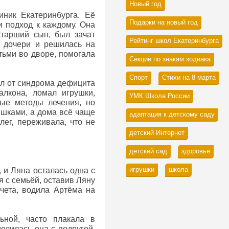
Новый год
иник Екатеринбурга. Её
Подарки на новый год
и подход к каждому. Она
старший сын, был зачат
Рейтинг школ Екатеринбурга
 дочери и решилась на
тьми во дворе, помогала
Секции по знакам зодиака
Спорт
Стихи на 8 марта
ал от синдрома дефицита
алкона, ломал игрушки,
УМК Школа России
ные методы лечения, но
ышками, а дома всё чаще
адаптация к детскому саду
лег, переживала, что не
детский Интернет
детский сад
здоровье
игрушки
школа
 и Ляна осталась одна с
 с семьёй, оставив Ляну
счета, водила Артёма на
ьной, часто плакала в
елилась она с подругой,