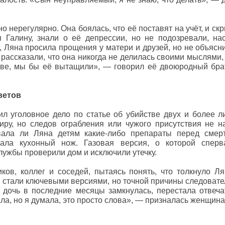
но нерегулярно. Она боялась, что её поставят на учёт, и с
я Галину, знали о её депрессии, но не подозревали, на
, Ляна просила прощения у матери и друзей, но не объясн
 рассказали, что она никогда не делилась своими мыслями,
лове, мы бы её вытащили», — говорил её двоюродный бра
ветов
л уголовное дело по статье об убийстве двух и более л
иру, но следов ограбления или чужого присутствия не н
вала ли Ляна детям какие-либо препараты перед смерт
вала кухонный нож. Газовая версия, о которой сперв
лужбы проверили дом и исключили утечку.
ков, коллег и соседей, пытаясь понять, что толкнуло Л
 стали ключевыми версиями, но точной причины следовател
о дочь в последние месяцы замкнулась, перестала отвеча
тала, но я думала, это просто слова», — призналась женщин