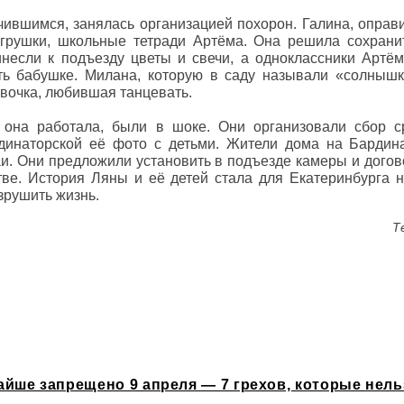
ившимся, занялась организацией похорон. Галина, оправ
грушки, школьные тетради Артёма. Она решила сохранит
инесли к подъезду цветы и свечи, а одноклассники Артё
ь бабушке. Милана, которую в саду называли «солнышк
евочка, любившая танцевать.
 она работала, были в шоке. Они организовали сбор с
динаторской её фото с детьми. Жители дома на Бардина
и. Они предложили установить в подъезде камеры и дого
тве. История Ляны и её детей стала для Екатеринбурга 
зрушить жизнь.
Т
айше запрещено 9 апреля — 7 грехов, которые нель