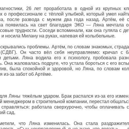
иагностики, 26 лет проработала в одной из крупных кл
к о профессионале с тёплой улыбкой, который умел найт
а, после развода с мужем два года назад. Артём, её 
на появилась на свет благодаря ЭКО — Ляна мечтала о
совые трудности. Соседи вспоминали, как она гуляла с де
 и носила Милану на руках, напевая ей колыбельные.
скрывались проблемы. Артём, по словам знакомых, страд
 (СДВГ). Он часто вёл себя неуправляемо: кричал с б
и детьми. Ляна водила его к психологу, пробовала раз
. Она жаловалась подруге, что устала бороться с его всп
ив, была спокойной и здоровой, но Ляна, по словам кол
я из-за забот об Артёме.
для Ляны тяжёлым ударом. Брак распался из-за его измен,
й менеджером в строительной компании, перестал общаться
 справляться: работала сверхурочно, чтобы оплачивать 
ий сад.
етили, что Ляна изменилась. Она стала раздражител
алость. «Сын неуправляемый, я не знаю, что делать», — д