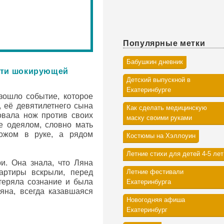
Популярные метки
Бабушкин дневник
ости шокирующей
Детский выпускной в
Екатеринбурге
зошло событие, которое
, её девятилетнего сына
Как сделать медицинскую
овала нож против своих
маску своими руками
е одеялом, словно мать
ожом в руке, а рядом
Костюмы на Хэллоуин
Летние стихи для детей 4-5 лет
ри. Она знала, что Ляна
вартиры вскрыли, перед
Летние фестивали
отеряла сознание и была
Екатеринбурга
яна, всегда казавшаяся
Новогодняя афиша
Екатеринбург