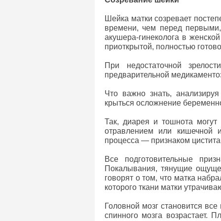
Шейка матки созревает постеп
времени, чем перед первыми,
акушера-гинеколога в женской 
приоткрытой, полностью готов
При недостаточной зрелост
предварительной медикаментозн
Что важно знать, анализиру
крыться осложнение беременно
Так, диарея и тошнота могут
отравлением или кишечной и
процесса — признаком цистита
Все подготовительные приз
Покалывания, тянущие ощущен
говорят о том, что матка набр
которого ткани матки утрачив
Головной мозг становится все
спинного мозга возрастает. 