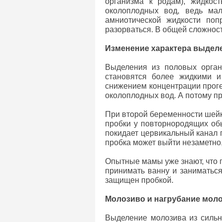
организма к родам), жидкос
околоплодных вод, ведь ма
амниотической жидкости по
разорваться. В общей сложнос
Изменение характера выдел
Выделения из половых орган
становятся более жидкими и
снижением концентрации проге
околоплодных вод. А потому п
При второй беременности шейк
пробки у повторнородящих обы
покидает цервикальный канал
пробка может выйти незаметно
Опытные мамы уже знают, что п
принимать ванну и заниматьс
защищен пробкой.
Молозиво и нагрубание мол
Выделение молозива из сильн