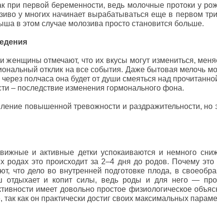
ак при первой беременности, ведь молочные протоки у ро
зиво у многих начинает вырабатываться еще в первом тр
ша в этом случае молозива просто становится больше.
ведения
 женщины отмечают, что их вкусы могут измениться, меняе
ональный отклик на все события. Даже бытовая мелочь м
е через полчаса она будет от души смеяться над прочитанно
сти – последствие изменения гормонального фона.
ление повышенной тревожности и раздражительности, но 
вижные и активные детки успокаиваются и немного сни
х родах это происходит за 2–4 дня до родов. Почему это 
ют, что дело во внутренней подготовке плода, в своеоб
ш отдыхает и копит силы, ведь роды и для него — про
ктивности имеет довольно простое физиологическое объя
, так как он практически достиг своих максимальных параме