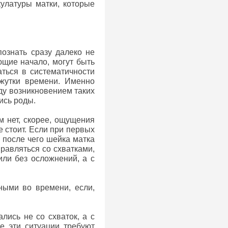
улатуры матки, которые
ознать сразу далеко не
ющие начало, могут быть
аться в систематичности
ежутки времени. Именно
ду возникновением таких
ись роды.
м нет, скорее, ощущения
 стоит. Если при первых
, после чего шейка матка
правляться со схватками,
или без осложнений, а с
ными во времени, если,
лись не со схваток, а с
е эти ситуации требуют