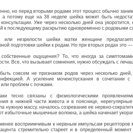
енно, но перед вторыми родами этот процесс обычно зани
 а потому еще на 38 неделе шейка может быть недостат
консультации. Уже через несколько дней она укоротится, 
ой к последующему раскрытию одновременно с родовыми с
и или незрелости шейки матки женщине предлагаетс
ой подготовки шейки к родам. Но при вторых родах это — 
я собственные ощущения? То, что иногда за симптомам
сти. Все, что вызывает сомнения, нужно обсуждать с леча
 быть совсем не признаком родов через несколько дне
нфекцией. А усиление мочеиспускания в сочетании с 
 или проблем с почками.
наки тесно связаны с физиологическими проявлениям
ия в нижней части живота и в пояснице, нерегулярные
ала нужную массу, началось созревание ее нервно-сократит
ают избыточные мышечные волокна, а шейка начинает укора
 менее восприимчивым к нервным импульсам рецепторов м
Плацента стремительно стареет и в определенный момент