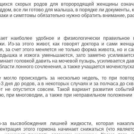
ихся скорых родов для второродящей женщины означа
оддом, все ли готово для малыша, в порядке ли документы,
знаки и симптомы обязательно нужно обратить внимание, р
ет наиболее удобное и физиологически правильное 
и. Из-за этого живот, как говорят доктора и сами женщ
, за счет этого меняется не только форма живота, но и с
 одышка и изжога уменьшаются, зато заметно усиливает
нает головкой давить на мочевой пузырь, усиливается давл
области лонного сочленения, а также учащается мочеиспуск
 могло происходить за несколько недель, то при повт
3 дня до родов, а в некоторых случаях и за полчаса до схв
от не опустится совсем. Такой вариант развития событи
, при многоводии, а также при неправильном положении 
-за высвобождения лишней жидкости, которая накапл
центрация этого гормона начинает снижаться (что являет