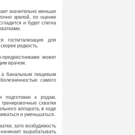
мает значительно меньше
очно зрелой, по оценке
сгладится и будет слегка
хватками.
я госпитализация для
скорее редкость.
и-предвестниками может
щим врачом.
й, а банальным пищевым
болезненностью самого
и подготовки к родам.
 тренировочные схватки
ельного аппарата, в ходе
чиваться и уменьшаться.
атки, зато возбудимость
 начинает вырабатывать