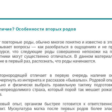
личие? Особенности вторых родов
повторные роды, обычно многое понятно и известно в это
зывает вопросы — как разобраться в ощущениях и не пр
урсе, что следующие роды совершенно непохожи на п
тники могут существенно отличаться. В данном материал
 в первый раз, распознать, что роды начинаются.
орнородящей отличает в первую очередь наличие ос
черпнуть из интернета и рассказов «бывалых». Родовой о
льно и физически выбрать правильную тактику подгото
, непреодолимого страха, который порой так мешает рожа
з.
вый опыт, организм быстрее готовится к ответственн
кт. Мускулатура матка после первых родов более элас