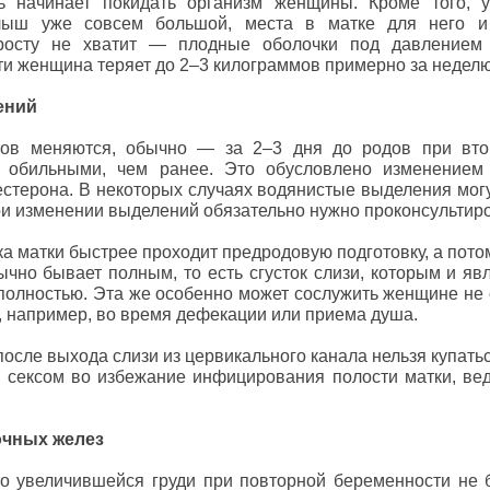
ть начинает покидать организм женщины. Кроме того, 
лыш уже совсем большой, места в матке для него и
просту не хватит — плодные оболочки под давлением
ти женщина теряет до 2–3 килограммов примерно за неделю
ений
ов меняются, обычно — за 2–3 дня до родов при вто
 обильными, чем ранее. Это обусловлено изменением
стерона. В некоторых случаях водянистые выделения могу
ри изменении выделений обязательно нужно проконсультиро
а матки быстрее проходит предродовую подготовку, а пото
чно бывает полным, то есть сгусток слизи, которым и явл
 полностью. Эта же особенно может сослужить женщине н
, например, во время дефекации или приема душа.
осле выхода слизи из цервикального канала нельзя купаться
я сексом во избежание инфицирования полости матки, ве
очных желез
о увеличившейся груди при повторной беременности не б