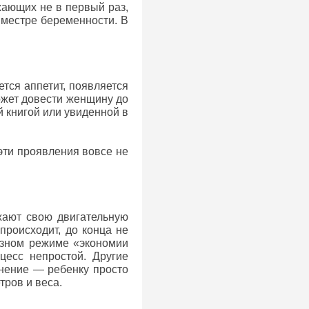
жающих не в первый раз,
иместре беременности. В
тся аппетит, появляется
ожет довести женщину до
й книгой или увиденной в
эти проявления вовсе не
жают свою двигательную
происходит, до конца не
разном режиме «экономии
цесс непростой. Другие
снение — ребенку просто
тров и веса.