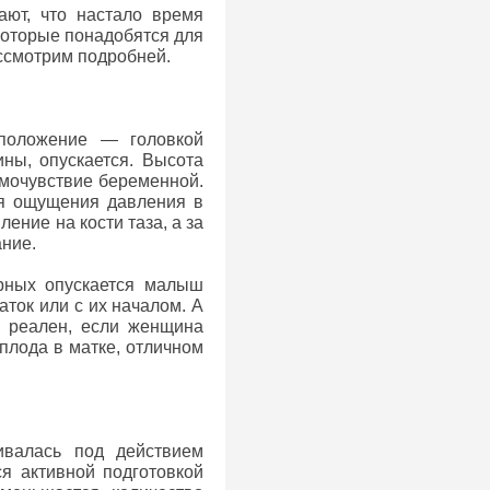
ют, что настало время
 которые понадобятся для
ассмотрим подробней.
положение — головкой
ины, опускается. Высота
амочувствие беременной.
ся ощущения давления в
ение на кости таза, а за
ание.
орных опускается малыш
аток или с их началом. А
й реален, если женщина
плода в матке, отличном
ивалась под действием
ся активной подготовкой