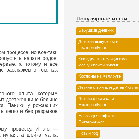
Популярные метки
Бабушкин дневник
Детский выпускной в
Екатеринбурге
м процессе, но все-таки
опустить начала родов.
Как сделать медицинскую
ервые, а потому и все
маску своими руками
е расскажем о том, как
Костюмы на Хэллоуин
Летние стихи для детей 4-5 лет
обого опыта, которым
Летние фестивали
пыт дает женщине больше
Екатеринбурга
вки. Паники у рожающих
ть легко и без разрывов
Новогодняя афиша
Екатеринбург
ому процессу. И это —
Новый год
тичная, а шейка матка