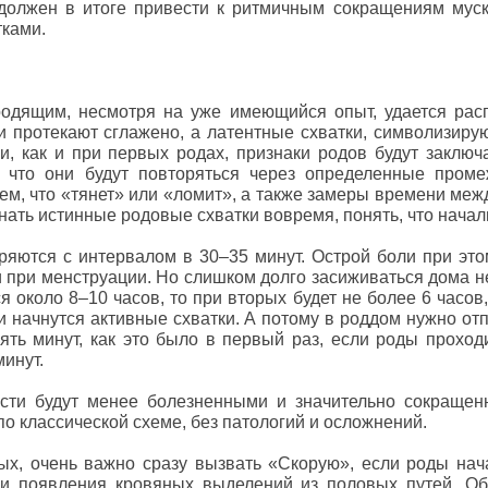
 должен в итоге привести к ритмичным сокращениям муск
ками.
одящим, несмотря на уже имеющийся опыт, удается расп
ни протекают сглажено, а латентные схватки, символизиру
, как и при первых родах, признаки родов будут заключ
, что они будут повторяться через определенные пром
ем, что «тянет» или «ломит», а также замеры времени меж
ать истинные родовые схватки вовремя, понять, что начал
яются с интервалом в 30–35 минут. Острой боли при это
при менструации. Но слишком долго засиживаться дома не
 около 8–10 часов, то при вторых будет не более 6 часов
и начнутся активные схватки. А потому в роддом нужно от
ять минут, как это было в первый раз, если роды проход
минут.
сти будут менее болезненными и значительно сокращен
по классической схеме, без патологий и осложнений.
ых, очень важно сразу вызвать «Скорую», если роды нача
и появления кровяных выделений из половых путей. Об