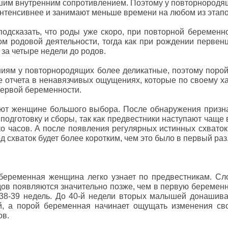
ьшим внутренним сопротивлением. Поэтому у повторнород
интенсивнее и занимают меньше времени на любом из этапо
подсказать, что роды уже скоро, при повторной беремен
м родовой деятельности, тогда как при рождении первен
 за четыре недели до родов.
иям у повторнородящих более деликатные, поэтому поро
е отчета в ненавязчивых ощущениях, которые по своему х
 первой беременности.
яют женщине большого выбора. После обнаружения призн
одготовку и сборы, так как предвестники наступают чаще 
ко часов. А после появления регулярных истинных схваток
д схваток будет более коротким, чем это было в первый раз
еременная женщина легко узнает по предвестникам. Сло
ов появляются значительно позже, чем в первую беремен
 38-39 недель. До 40-й недели вторых малышей донашива
й, а порой беременная начинает ощущать изменения сво
ов.