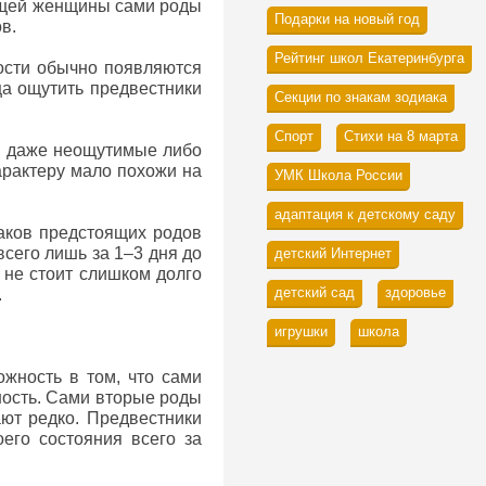
ящей женщины сами роды
Подарки на новый год
в.
Рейтинг школ Екатеринбурга
ности обычно появляются
ца ощутить предвестники
Секции по знакам зодиака
Спорт
Стихи на 8 марта
й даже неощутимые либо
арактеру мало похожи на
УМК Школа России
адаптация к детскому саду
аков предстоящих родов
всего лишь за 1–3 дня до
детский Интернет
 не стоит слишком долго
детский сад
здоровье
.
игрушки
школа
жность в том, что сами
ность. Сами вторые роды
ют редко. Предвестники
его состояния всего за