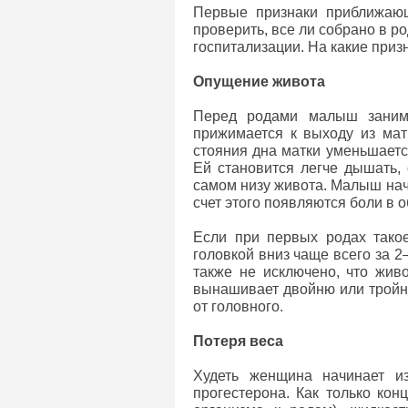
Первые признаки приближающ
проверить, все ли собрано в р
госпитализации. На какие при
Опущение живота
Перед родами малыш занима
прижимается к выходу из матк
стояния дна матки уменьшается
Ей становится легче дышать,
самом низу живота. Малыш начи
счет этого появляются боли в 
Если при первых родах такое
головкой вниз чаще всего за 2–
также не исключено, что жив
вынашивает двойню или тройню
от головного.
Потеря веса
Худеть женщина начинает из
прогестерона. Как только кон