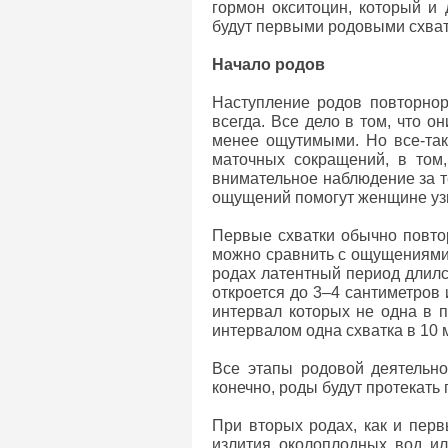
гормон окситоцин, который и
будут первыми родовыми схват
Начало родов
Наступление родов повторнор
всегда. Все дело в том, что о
менее ощутимыми. Но все-таки
маточных сокращений, в том
внимательное наблюдение за т
ощущений помогут женщине узн
Первые схватки обычно повтор
можно сравнить с ощущениями 
родах латентный период длился
откроется до 3–4 сантиметров 
интервал которых не одна в п
интервалом одна схватка в 10 
Все этапы родовой деятельно
конечно, роды будут протекать 
При вторых родах, как и перв
излития околоплодных вод ил