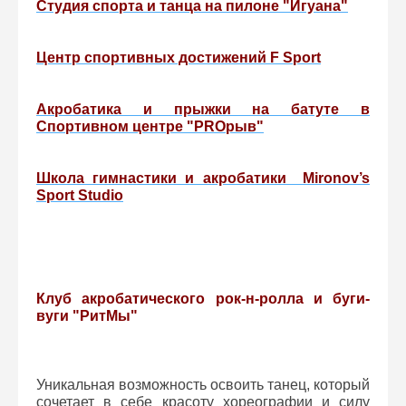
Студия спорта и танца на пилоне "Игуана"
Центр спортивных достижений F Sport
Акробатика и прыжки на батуте в
Спортивном центре "PROрыв"
Школа гимнастики и акробатики Mironov’s
Sport Studio
Клуб акробатического рок-н-ролла и буги-
вуги "РитМы"
Уникальная возможность освоить танец, который
сочетает в себе красоту хореографии и силу