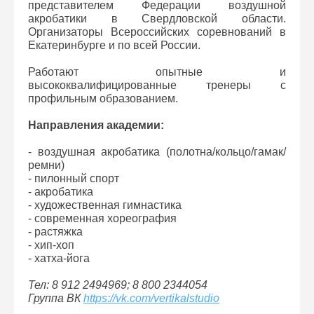
представителем Федерации воздушной
акробатики в Свердловской области.
Организаторы Всероссийских соревнований в
Екатеринбурге и по всей России.
Работают опытные и
высококвалифицированные тренеры с
профильным образованием.
Направления академии:
- воздушная акробатика (полотна/кольцо/гамак/
ремни)
- пилонный спорт
- акробатика
- художественная гимнастика
- современная хореография
- растяжка
- хип-хоп
- хатха-йога
Тел: 8 912 2494969; 8 800 2344054
Группа ВК
https://vk.com/vertikalstudio