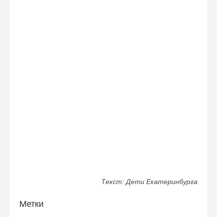
1,5-3 года, 3-4 года, 5-7 лет и 8-12 лет.
Тел. +7 (922) 199-38-00
Сайт: https://acroritm.ru/
Группа ВК: https://vk.com/acroritm_ekb
Адрес:
г. Екатеринбург, улица Шевченко, 9
Текст: Дети Екатеринбурга
Метки