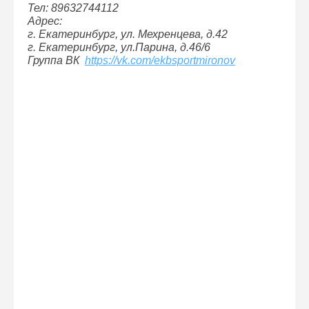
Тел: 89632744112
Адрес:
г. Екатеринбург, ул. Мехренцева, д.42
г. Екатеринбург, ул.Парина, д.46/6
Группа ВК
https://vk.com/ekbsportmironov
Секция по акробатике и гимнастике для всей
семьи в "Acroritm"
На занятия могут ходить все без исключения.
Здесь занимаются взрослые и дети. Новички, и
опытные спортсмены. Набор детей начинается с
1,5 лет.
Вы и ваши дети с первого занятия влюбитесь в
спорт. Родители могут параллельно заниматься
со своими детьми. Это удобно, вы можете не
только присмотреть за ребенком, но и найти
таким образом общее хобби.