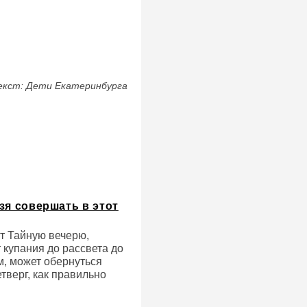
ла себя поскромнее", но
е нет - в России многие
екст: Дети Екатеринбурга
зя совершать в этот
т Тайную вечерю,
 купания до рассвета до
м, может обернуться
тверг, как правильно