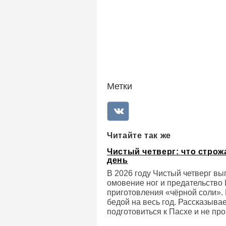
Выслушав просьбу, Путин пош
обещал обсудить вопрос с мин
профессиональные праздники 
Метки
Читайте так же
Чистый четверг: что строж
день
В 2026 году Чистый четверг в
омовение ног и предательство 
приготовления «чёрной соли». 
бедой на весь год. Рассказывае
подготовиться к Пасхе и не про