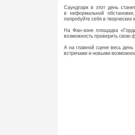
Саундпарк в этот день стане
в неформальной обстановке,
попробуйте себя в творческих 
На Фан-зоне площадка «Горди
возможность проверить свою ф
А на главной сцене весь день 
встречами и новыми возможн
Уральская столица с размахом 
Праздничные мероприятия пр
в Литературном квартале, а та
Президент Владимир Путин п
июня (24 июня в этом году). Д
На встрече со студентами 2
фиксированной даты на посл
праздник выпадает на будний д
масштабными мероприятиями, к