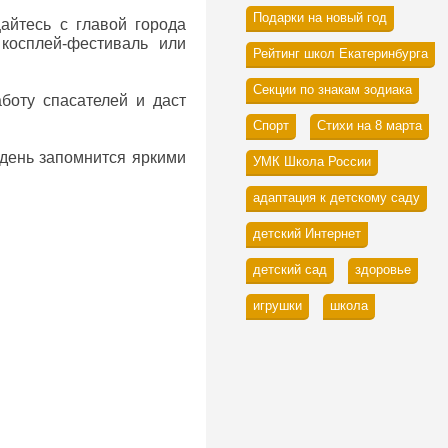
Подарки на новый год
айтесь с главой города
косплей-фестиваль или
Рейтинг школ Екатеринбурга
Секции по знакам зодиака
боту спасателей и даст
Спорт
Стихи на 8 марта
 день запомнится яркими
УМК Школа России
адаптация к детскому саду
детский Интернет
нье, 27 июня.
детский сад
здоровье
игровых видов спорта,
игрушки
школа
я на последнюю субботу
реносе Дня молодежи с
ание на то, что когда
Этот день всегда отмечен
до самого утра.