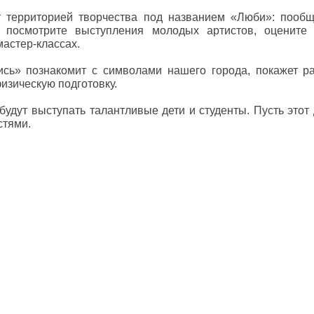
т территорией творчества под названием «Люби»: пообщ
 посмотрите выступления молодых артистов, оцените 
мастер-классах.
сь» познакомит с символами нашего города, покажет ра
изическую подготовку.
будут выступать талантливые дети и студенты. Пусть этот
остями.
отмечает День молодёжи. В этом году он выпал на воскресе
оходят у киноконцертного театра «Космос», Дворца 
кже в парке между ними (в сквере имени Канделя).
оручил перенести празднование Дня молодежи с 27 июн
окумент опубликован на сайте Кремля.
5 января президент пообещал проработать вопрос о пе
еднюю субботу июня. Одна из учащихся обратила вним
ень, студенты заняты подготовкой к экзаменам и работой. 
онцертами и дискотеками: молодые люди зачастую гуляют 