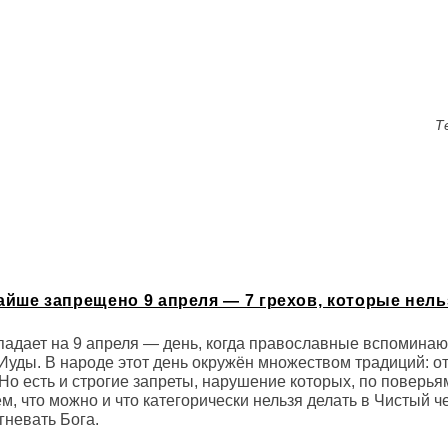
утил, что этот день не переносили, чтобы молодежь "ве
истром науки и образования. Ничего необычного в перенос
отмечаются в выходные дни.
Т
айше запрещено 9 апреля — 7 грехов, которые нель
ыпадает на 9 апреля — день, когда православные вспоминаю
Иуды. В народе этот день окружён множеством традиций: от
Но есть и строгие запреты, нарушение которых, по поверья
м, что можно и что категорически нельзя делать в Чистый че
гневать Бога.