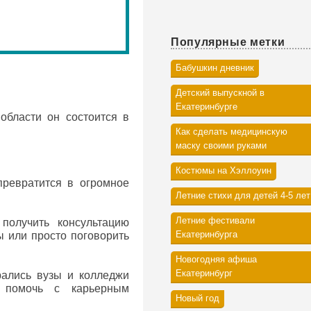
Популярные метки
Бабушкин дневник
Детский выпускной в
Екатеринбурге
области он состоится в
Как сделать медицинскую
маску своими руками
Костюмы на Хэллоуин
превратится в огромное
Летние стихи для детей 4-5 лет
Летние фестивали
получить консультацию
Екатеринбурга
ы или просто поговорить
Новогодняя афиша
Екатеринбург
рались вузы и колледжи
е помочь с карьерным
Новый год